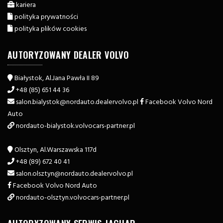
kariera
polityka prywatności
polityka plików cookies
AUTORYZOWANY DEALER VOLVO
Białystok, Al.Jana Pawła II 89
+48 (85) 651 44 36
salon.bialystok​@nordauto.dealervolvo.pl
Facebook Volvo Nord
Auto
nordauto-bialystok.volvocars-partner.pl
Olsztyn, Al.Warszawska 117d
+48 (89) 672 40 41
salon.olsztyn​@nordauto.dealervolvo.pl
Facebook Volvo Nord Auto
nordauto-olsztyn.volvocars-partner.pl