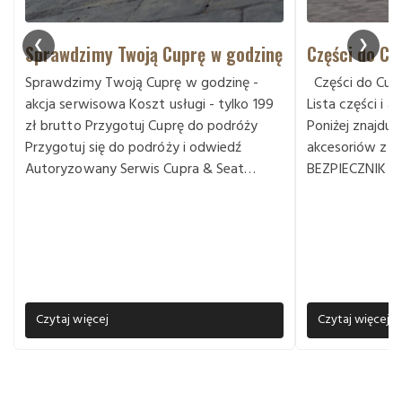
❮
❯
Sprawdzimy Twoją Cuprę w godzinę
Części do Cu
Sprawdzimy Twoją Cuprę w godzinę -
Części do Cupr
akcja serwisowa Koszt usługi - tylko 199
Lista części i 
zł brutto Przygotuj Cuprę do podróży
Poniżej znajduje 
Przygotuj się do podróży i odwiedź
akcesoriów z g
Autoryzowany Serwis Cupra & Seat…
BEZPIECZNIK 
Czytaj więcej
Czytaj więcej