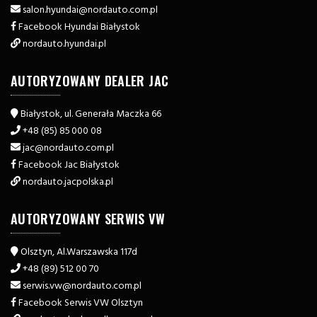
salon​.hyundai@nordauto.com.pl
Facebook Hyundai Białystok
nordauto.hyundai.pl
AUTORYZOWANY DEALER JAC
Białystok, ul. Generała Maczka 66
+48 (85) 85 000 08
jac​@nordauto.com.pl
Facebook Jac Białystok
nordauto.jacpolska.pl
AUTORYZOWANY SERWIS VW
Olsztyn, Al.Warszawska 117d
+48 (89) 512 00 70
serwis.vw​@nordauto.com.pl
Facebook Serwis VW Olsztyn