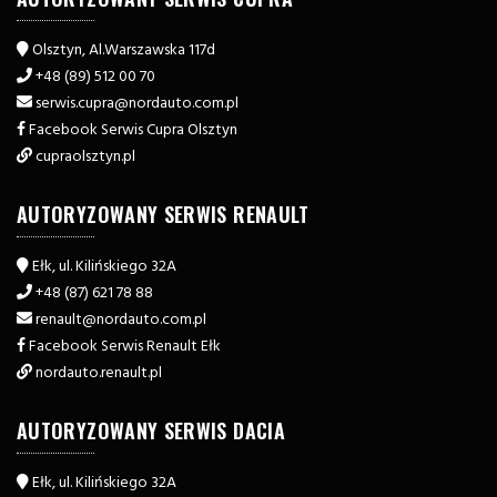
Olsztyn, Al.Warszawska 117d
+48 (89) 512 00 70
serwis.cupra@nordauto.com.pl
Facebook Serwis Cupra Olsztyn
cupraolsztyn.pl
AUTORYZOWANY SERWIS RENAULT
Ełk, ul. Kilińskiego 32A
+48 (87) 621 78 88
renault@nordauto.com.pl
Facebook Serwis Renault Ełk
nordauto.renault.pl
AUTORYZOWANY SERWIS DACIA
Ełk, ul. Kilińskiego 32A