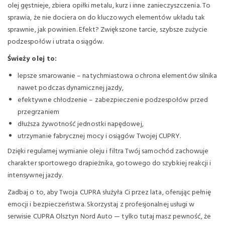
olej gęstnieje, zbiera opiłki metalu, kurz i inne zanieczyszczenia. To
sprawia, że nie dociera on do kluczowych elementów układu tak
sprawnie, jak powinien. Efekt? Zwiększone tarcie, szybsze zużycie
podzespołów i utrata osiągów.
Świeży olej to:
lepsze smarowanie – natychmiastowa ochrona elementów silnika
nawet podczas dynamicznej jazdy,
efektywne chłodzenie – zabezpieczenie podzespołów przed
przegrzaniem
dłuższa żywotność jednostki napędowej,
utrzymanie fabrycznej mocy i osiągów Twojej CUPRY.
Dzięki regularnej wymianie oleju i filtra Twój samochód zachowuje
charakter sportowego drapieżnika, gotowego do szybkiej reakcji i
intensywnej jazdy.
Zadbaj o to, aby Twoja CUPRA służyła Ci przez lata, oferując pełnię
emocji i bezpieczeństwa. Skorzystaj z profesjonalnej usługi w
serwisie CUPRA Olsztyn Nord Auto — tylko tutaj masz pewność, że