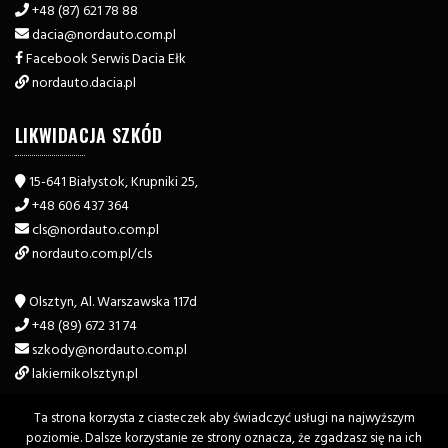
+48 (87) 621 78 88
dacia@nordauto.com.pl
Facebook Serwis Dacia Ełk
nordauto.dacia.pl
LIKWIDACJA SZKÓD
15-641 Białystok, Krupniki 25,
+48 606 437 364
cls@nordauto.com.pl
nordauto.com.pl/cls
Olsztyn, Al. Warszawska 117d
+48 (89) 672 31 74
szkody@nordauto.com.pl
lakiernikolsztyn.pl
Ta strona korzysta z ciasteczek aby świadczyć usługi na najwyższym
poziomie. Dalsze korzystanie ze strony oznacza, że zgadzasz się na ich